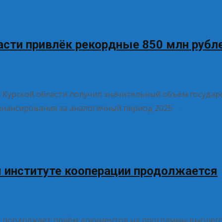
асти привлёк рекордные 850 млн рубл
с Курской области получил значительный объем госуда
инансирования за аналогичный период 2025
Read More…
 институте кооперации продолжается
о продолжает приём документов на программы высшего 