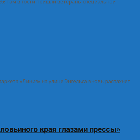
ребятам в гости пришли ветераны специальной
рмаркета «Линия» на улице Энгельса вновь распахнет
оловьиного края глазами прессы»