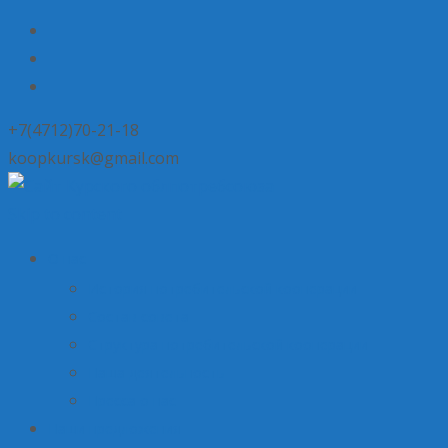
+7(4712)70-21-18
koopkursk@gmail.com
Skip to content
О нас
История потребительской кооперации
Состав совета
Структура потребительской кооперации
Наша деятельность
Пресса о нас
Наши предложения