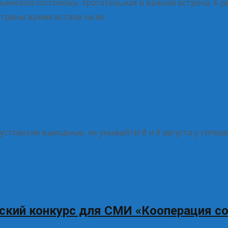
янской состоялась трогательная и важная встреча. К 
траны время встали на её
Read More…
густовские выходные, не унывайте! 8 и 9 августа у гипе
еский конкурс для СМИ «Кооперация с