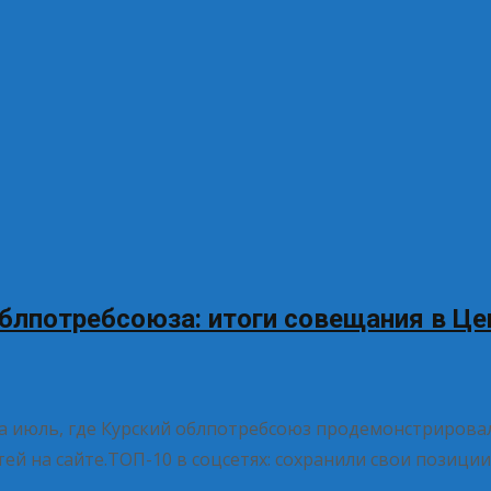
блпотребсоюза: итоги совещания в Ц
а июль, где Курский облпотребсоюз продемонстрировал
й на сайте.ТОП-10 в соцсетях: сохранили свои позиции