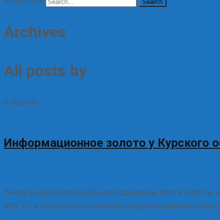
Search for:
Archives
All posts by
Елена Рогова
07
Авг/26
Информационное золото у Курского о
07.08.2026
Без рубрики
Елена Рогова
Вчера в Центросоюзе были подведены итоги работы з
МЕСТО в России по количеству опубликованных новосте