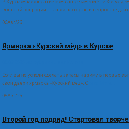
В Курском кооперативном лагере имени Зои Космодемь
военной операции — люди, которые в непростое для с
06
Авг/26
Ярмарка «Курский мёд» в Курске
06.08.2026
Без рубрики
Елена Рогова
Если вы не успели сделать запасы на зиму в первые ав
свои двери ярмарка «Курский мёд». С
Read More…
05
Авг/26
Второй год подряд! Стартовал творч