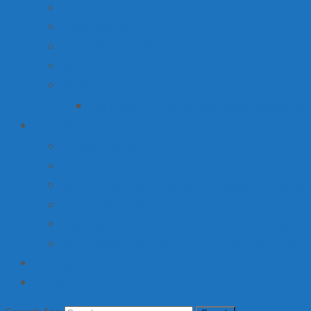
Вакансии
Производство
Продажа недвижимости
Торговля
Ярмарки
План мероприятий по организации ярмарки О
Детский лагерь
Оплата путевки
Деятельность
Услуги, в том числе платные, предоставляемые орг
Доступная среда
Материально-техническое обеспечение и оснащени
Об организации отдыха детей и их оздоровлении
Институт
Контакты