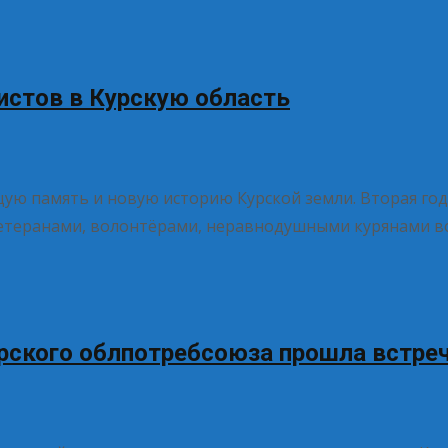
истов в Курскую область
бщую память и новую историю Курской земли. Вторая г
ветеранами, волонтёрами, неравнодушными курянами 
урского облпотребсоюза прошла встре