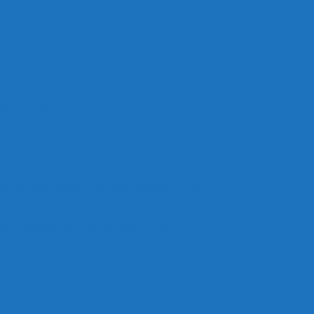
ОО «Рыльск»
анизации отдыха детей и их оздоровления
е отдыха детей и их оздоровление