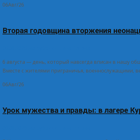
06
Авг/26
Вторая годовщина вторжения неонац
06.08.2026
Без рубрики
Елена Рогова
6 августа — день, который навсегда вписан в нашу о
Вместе с жителями приграничья, военнослужащими, 
06
Авг/26
Урок мужества и правды: в лагере К
06.08.2026
Без рубрики
Елена Рогова