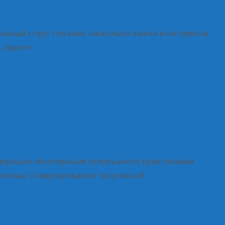
ешный старт показал, насколько важна и интересна
ь проект
Read More…
перации «Кооперация соловьиного края глазами
егиона; стимулирование творческой
Read More…