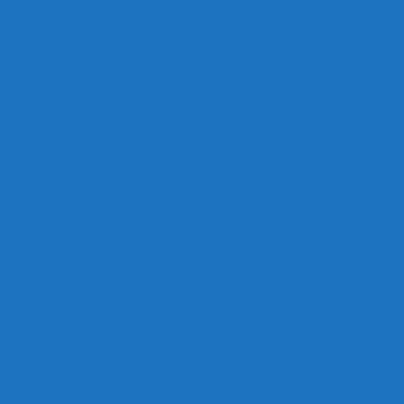
ОО «Рыльск»
анизации отдыха детей и их оздоровления
е отдыха детей и их оздоровление