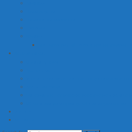
Вакансии
Производство
Продажа недвижимости
Торговля
Ярмарки
План мероприятий по организации ярмарки О
Детский лагерь
Оплата путевки
Деятельность
Услуги, в том числе платные, предоставляемые орг
Доступная среда
Материально-техническое обеспечение и оснащени
Об организации отдыха детей и их оздоровлении
Институт
Контакты