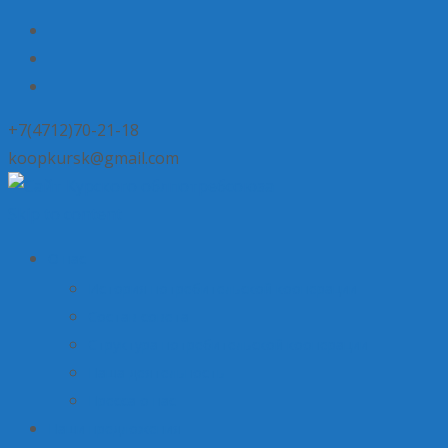
+7(4712)70-21-18
koopkursk@gmail.com
Skip to content
О нас
История потребительской кооперации
Состав совета
Структура потребительской кооперации
Наша деятельность
Пресса о нас
Наши предложения