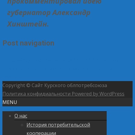
прокомментировал идею
губернатор Александр
Хинштейн.
Post navigation
←
ПО «Хомутовское» — на районной Доске Почета
1
июля состоится выпускной в Курском институте
кооперации
→
Copyright © Сайт Курского облпотребсоюза
Политика конфидиальности
Powered by WordPress
MENU
О нас
История потребительской
кооперации