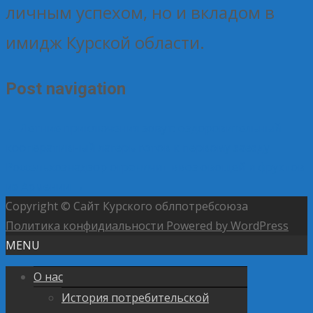
личным успехом, но и вкладом в
имидж Курской области.
Post navigation
←
Летние приключения зовут: оздоровительный
кооперативный лагерь готов к первому заезду
Россельхознадзор ограничит ввоз овощей и фруктов
из Армении
→
Copyright © Сайт Курского облпотребсоюза
Политика конфидиальности
Powered by WordPress
MENU
О нас
История потребительской