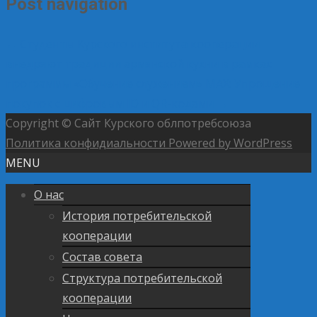
Post navigation
←
Студенты Курского института кооперации
внедряют традиции армянской кухни в рамках
программы «Обучение служением»
MAX: Упрощение
покупок с цифровым ID и QR-кодами
→
Copyright © Сайт Курского облпотребсоюза
Политика конфидиальности
Powered by WordPress
MENU
О нас
История потребительской
кооперации
Состав совета
Структура потребительской
кооперации