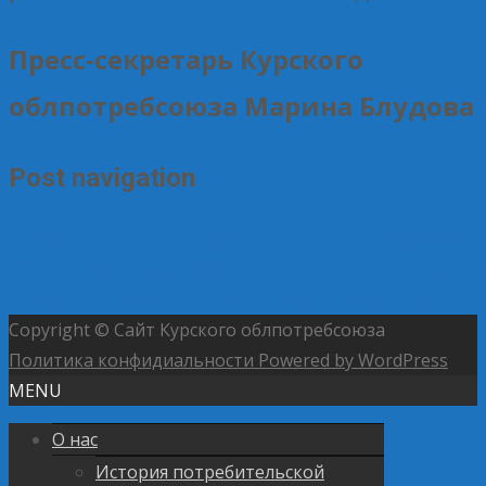
Пресс-секретарь Курского
облпотребсоюза Марина Блудова
Post navigation
←
Минфину предложили перевести малый бизнес на
ежемесячную уплату НДФЛ
Требуется охрана для ДОЛ
имени Зои Космодемьянской: объявляется конкурс
→
Copyright © Сайт Курского облпотребсоюза
Политика конфидиальности
Powered by WordPress
MENU
О нас
История потребительской