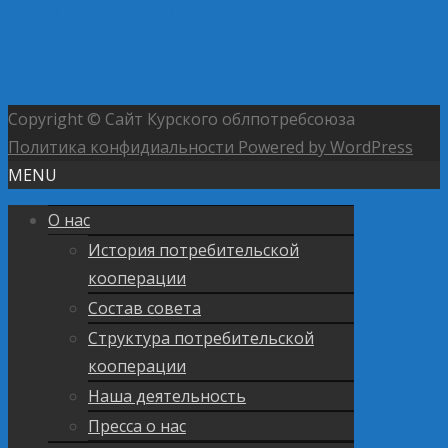
←
В Курском институте кооперации поздравили
женщин системы облпотребсоюза
Четверть
российских ресторанов подняли цены более чем на
15% в 2025 году
→
Copyright © Сайт Курского облпотребсоюза
Политика конфидиальности
Powered by WordPress
MENU
О нас
История потребительской
кооперации
Состав совета
Структура потребительской
кооперации
Наша деятельность
Пресса о нас