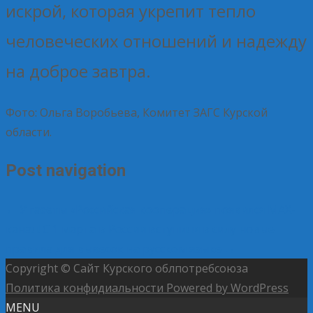
искрой, которая укрепит тепло
человеческих отношений и надежду
на доброе завтра.
Фото: Ольга Воробьева, Комитет ЗАГС Курской
области.
Post navigation
←
У газеты «Российская кооперация» появился MAX-
канал!
С 1 марта в России вступили в силу новые
правила для вывесок на русском языке
→
Copyright © Сайт Курского облпотребсоюза
Политика конфидиальности
Powered by WordPress
MENU