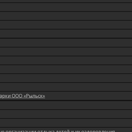
арки ООО «Рыльск»
мые организации отдыха детей и их оздоровления