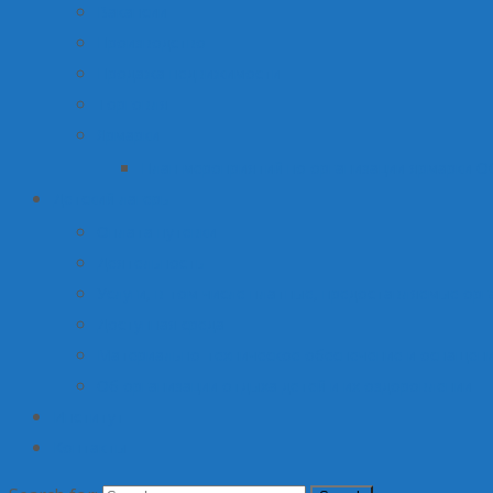
Вакансии
Производство
Продажа недвижимости
Торговля
Ярмарки
План мероприятий по организации ярмарки О
Детский лагерь
Оплата путевки
Деятельность
Услуги, в том числе платные, предоставляемые орг
Доступная среда
Материально-техническое обеспечение и оснащени
Об организации отдыха детей и их оздоровлении
Институт
Контакты