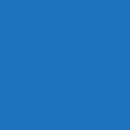
ОО «Рыльск»
анизации отдыха детей и их оздоровления
е отдыха детей и их оздоровление