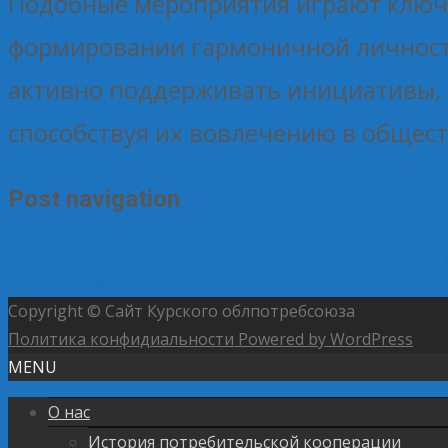
Подобные мероприятия играют ключе
формировании гармоничной личности
активно поддерживать инициативы, 
способствуя их вовлечению в общес
Post navigation
←
Директор Курского института кооперации приняла у
жилых домах
→
Copyright © Сайт Курского облпотребсоюза
Политика конфидиальности
Powered by WordPress
MENU
О нас
История потребительской кооперации