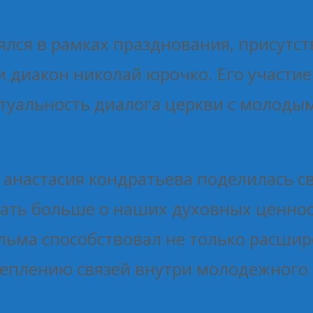
ялся в рамках празднования, присутс
 диакон николай юрочко. Его участи
ктуальность диалога церкви с молоды
 анастасия кондратьева поделилась с
нать больше о наших духовных ценнос
ма способствовал не только расшир
реплению связей внутри молодежного 