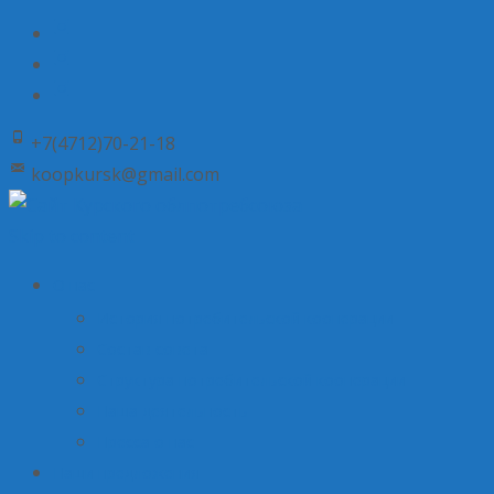
+7(4712)70-21-18
koopkursk@gmail.com
Skip to content
О нас
История потребительской кооперации
Состав совета
Структура потребительской кооперации
Наша деятельность
Пресса о нас
Наши предложения