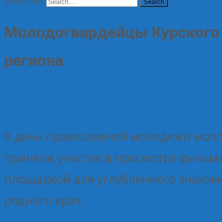
Search for:
Молодогвардейцы Курского 
региона
19.02.2026
Без рубрики
Елена Рогова
В день православной молодежи моло
приняли участие в просмотре фильма
площадкой для углубленного знаком
родного края.