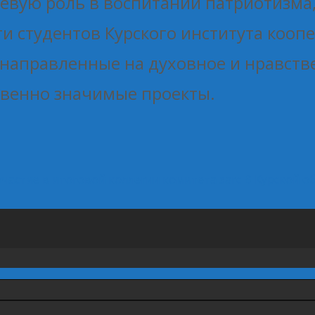
вую роль в воспитании патриотизма,
 студентов Курского института кооп
направленные на духовное и нравств
твенно значимые проекты.
частие в итоговой коллегии комитета загс
В Курской о