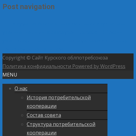
Post navigation
←
Госдума одобрила в первом чтении двукратное
увеличение лимита сверхурочных работ
В России
ужесточают требования к рекламе безалкогольных
тонизирующих напитков
→
Copyright © Сайт Курского облпотребсоюза
Политика конфидиальности
Powered by WordPress
MENU
О нас
История потребительской
кооперации
Состав совета
Структура потребительской
кооперации