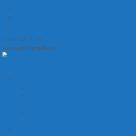
+7(4712)70-21-18
koopkursk@gmail.com
Skip to content
О нас
История потребительской кооперации
Состав совета
Структура потребительской кооперации
Наша деятельность
Пресса о нас
Наши предложения