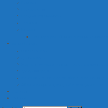
Вакансии
Производство
Продажа недвижимости
Торговля
Ярмарки
План мероприятий по организации ярмарки О
Детский лагерь
Оплата путевки
Деятельность
Услуги, в том числе платные, предоставляемые орг
Доступная среда
Материально-техническое обеспечение и оснащени
Об организации отдыха детей и их оздоровлении
Институт
Контакты