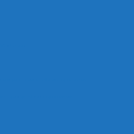
ОО «Рыльск»
анизации отдыха детей и их оздоровления
е отдыха детей и их оздоровление