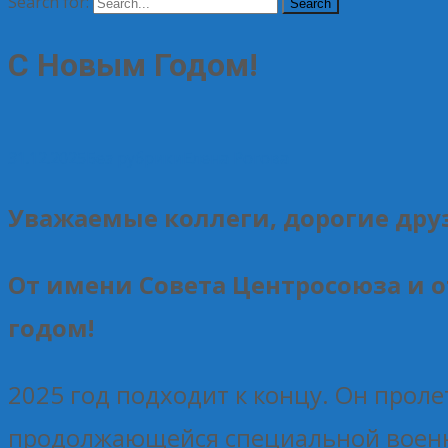
Search for:
С Новым Годом!
31.12.2025
Без рубрики
Елена Рогова
Уважаемые коллеги, дорогие друз
От имени Совета Центросоюза и 
годом!
2025 год подходит к концу. Он проле
продолжающейся специальной военно