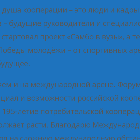
о душа кооперации – это люди и кадры
в – будущие руководители и специали
стартовал проект «Самбо в вузы», а т
 Победы молодёжи – от спортивных ар
будущее.
ем и на международной арене. Форум 
нциал и возможности российской коопе
 195-летие потребительской кооперац
одолжает расти. Благодарю Междунаро
тря на сложную международную обстан