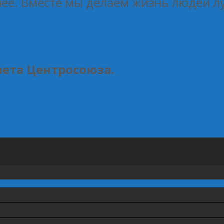
ее. Вместе мы делаем жизнь людей л
вета Центросоюза.
шёл традиционный шахматный турнир
С Новым годом!