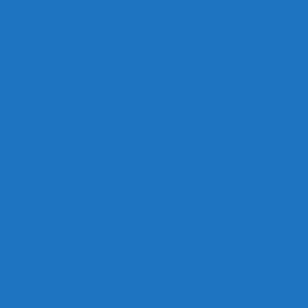
ОО «Рыльск»
анизации отдыха детей и их оздоровления
е отдыха детей и их оздоровление