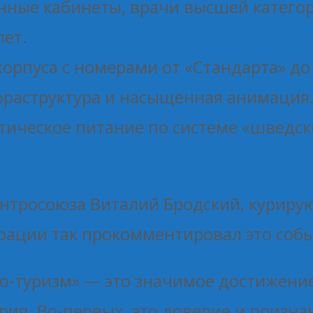
нные кабинеты, врачи высшей катего
лет.
корпуса с номерами от «Стандарта» до
фраструктура и насыщенная анимация
етическое питание по системе «шведск
ентросоюза Виталий Бродский, курир
рации так прокомментировал это собы
о-туризм» — это значимое достижение
рия. Во-первых, это доверие и призна