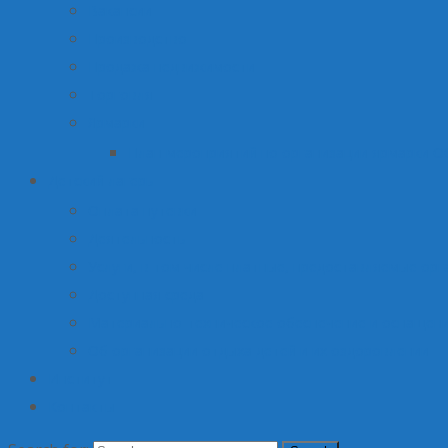
Вакансии
Производство
Продажа недвижимости
Торговля
Ярмарки
План мероприятий по организации ярмарки О
Детский лагерь
Оплата путевки
Деятельность
Услуги, в том числе платные, предоставляемые орг
Доступная среда
Материально-техническое обеспечение и оснащени
Об организации отдыха детей и их оздоровлении
Институт
Контакты