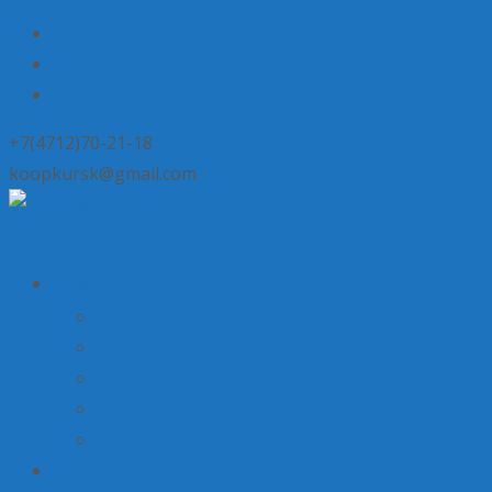
+7(4712)70-21-18
koopkursk@gmail.com
Skip to content
О нас
История потребительской кооперации
Состав совета
Структура потребительской кооперации
Наша деятельность
Пресса о нас
Наши предложения