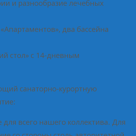
рии и разнообразие лечебных
 «Апартаментов», два бассейна
.
ий стол» с 14-дневным
ующий санаторно-курортную
тие:
 для всего нашего коллектива. Для
ние со стороны столь авторитетной