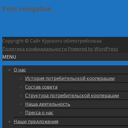
Post navigation
←
«Азбука старинных курских блюд»: колледж КГУ воз
микрозаймы через МСП.РФ
→
Copyright © Сайт Курского облпотребсоюза
Политика конфидиальности
Powered by WordPress
MENU
О нас
История потребительской кооперации
Состав совета
Структура потребительской кооперации
Наша деятельность
Пресса о нас
Наши предложения