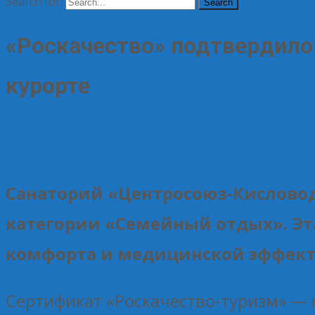
Search for:
«Роскачество» подтвердило
курорте
15.12.2025
Без рубрики
Елена Рогова
Санаторий «Центросоюз-Кисловод
категории «Семейный отдых». Эт
комфорта и медицинской эффект
Сертификат «Роскачество-туризм» — 