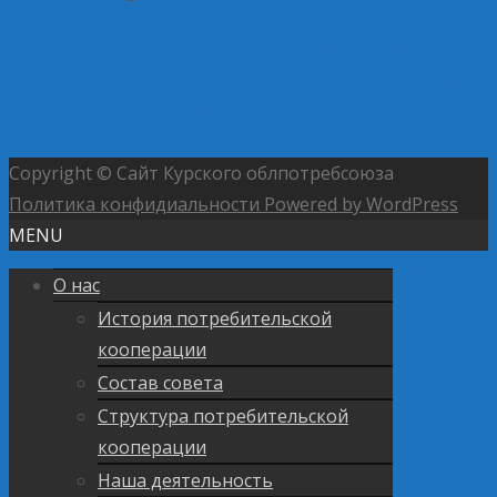
←
Правительство утвердило поэтапное снижение
порога НДС для малого и среднего бизнеса
Лебединая
верность вкусу: как пирожное «Лебедь» стало
визитной карточкой ПО «Советское»
→
Copyright © Сайт Курского облпотребсоюза
Политика конфидиальности
Powered by WordPress
MENU
О нас
История потребительской
кооперации
Состав совета
Структура потребительской
кооперации
Наша деятельность