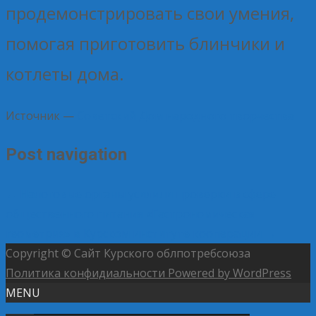
продемонстрировать свои умения,
помогая приготовить блинчики и
котлеты дома.
Источник —
Советский Дом народного творчества
Post navigation
←
Налоговые органы усилили проверки в сфере
общественного питания
«Гастрономическая
геометрия» в Курском институте кооперации
→
Copyright © Сайт Курского облпотребсоюза
Политика конфидиальности
Powered by WordPress
MENU