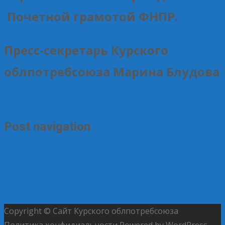
Почетной грамотой ФНПР.
Пресс-секретарь Курского
облпотребсоюза Марина Блудова
Post navigation
←
Россияне стали чаще покупать отечественные
продукты
ФАС России продлила механизм
добровольного ценового регулирования на
продукты до конца 2029 года
→
Copyright © Сайт Курского облпотребсоюза
Политика конфидиальности
Powered by WordPress