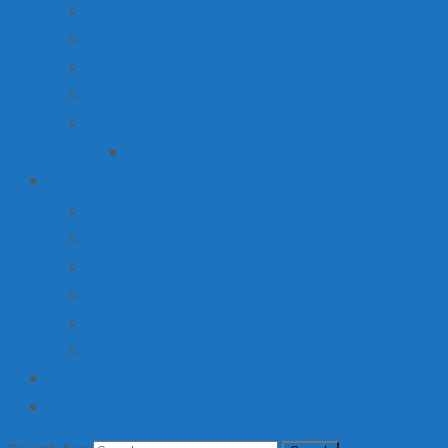
Вакансии
Производство
Продажа недвижимости
Торговля
Ярмарки
План мероприятий по организации ярмарки О
Детский лагерь
Оплата путевки
Деятельность
Услуги, в том числе платные, предоставляемые орг
Доступная среда
Материально-техническое обеспечение и оснащени
Об организации отдыха детей и их оздоровлении
Институт
Контакты