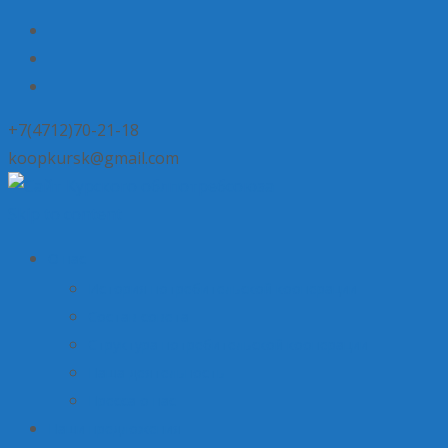
+7(4712)70-21-18
koopkursk@gmail.com
Skip to content
О нас
История потребительской кооперации
Состав совета
Структура потребительской кооперации
Наша деятельность
Пресса о нас
Наши предложения