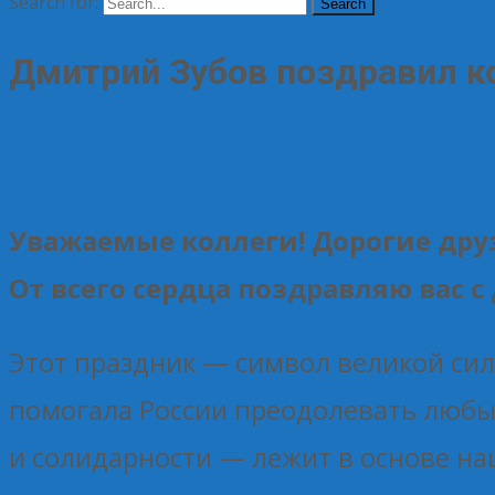
Search for:
Дмитрий Зубов поздравил к
04.11.2025
Без рубрики
Елена Рогова
Уважаемые коллеги! Дорогие дру
От всего сердца поздравляю вас с
Этот праздник — символ великой силы
помогала России преодолевать любые
и солидарности — лежит в основе н