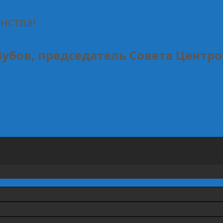
нства!
убов, председатель Совета Центро
реатами Всероссийского конкурса научно-исследовател