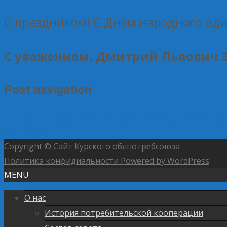
С праздником! С Днём народного еди
С уважением, Дмитрий Львович З
Post navigation
←
Студенты Курского института кооперации стали лау
единства!
→
Copyright © Сайт Курского облпотребсоюза
Политика конфидиальности
Powered by WordPress
MENU
О нас
История потребительской кооперации