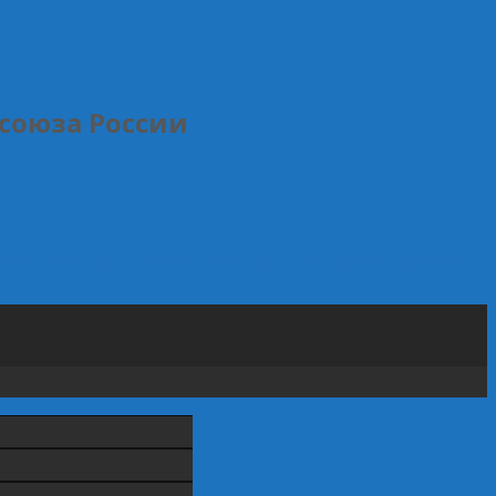
союза России
ьских и творческих работ молодежи
С Днем народного