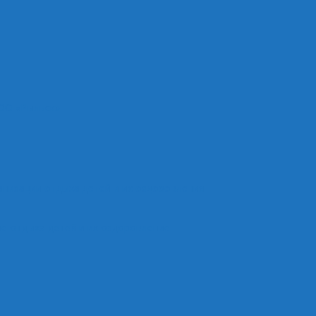
ОО «Рыльск»
анизации отдыха детей и их оздоровления
е отдыха детей и их оздоровление