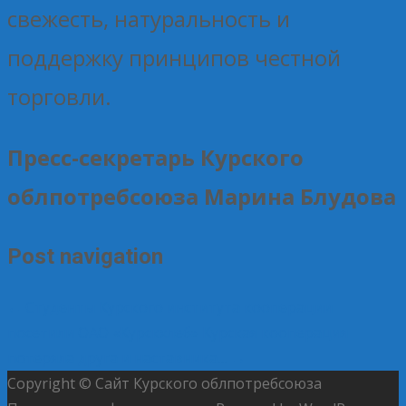
свежесть, натуральность и
поддержку принципов честной
торговли.
Пресс-секретарь Курского
облпотребсоюза Марина Блудова
Post navigation
←
Студенты Курского института кооперации
посетили ОАО «Курскхлеб»
Курская кооперация
потеряла друга и наставника…
→
Copyright © Сайт Курского облпотребсоюза