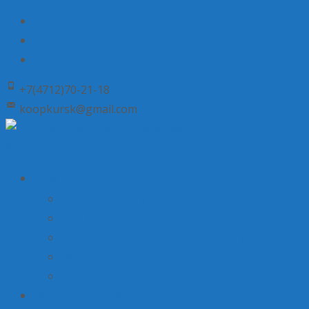
+7(4712)70-21-18
koopkursk@gmail.com
Skip to content
О нас
История потребительской кооперации
Состав совета
Структура потребительской кооперации
Наша деятельность
Пресса о нас
Наши предложения