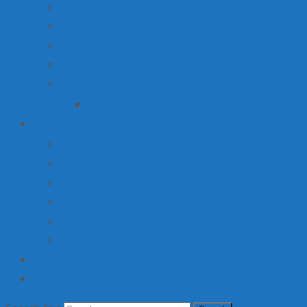
Вакансии
Производство
Продажа недвижимости
Торговля
Ярмарки
План мероприятий по организации ярмарки О
Детский лагерь
Оплата путевки
Деятельность
Услуги, в том числе платные, предоставляемые орг
Доступная среда
Материально-техническое обеспечение и оснащени
Об организации отдыха детей и их оздоровлении
Институт
Контакты