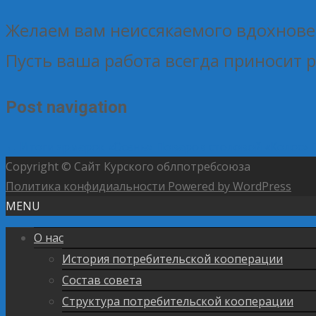
Желаем вам неиссякаемого вдохновен
Пусть ваша работа всегда приносит 
Post navigation
←
Итоги ярмарок «Осень»
Поваров столовой «Колос» 
Copyright © Сайт Курского облпотребсоюза
Политика конфидиальности
Powered by WordPress
MENU
О нас
История потребительской кооперации
Состав совета
Структура потребительской кооперации