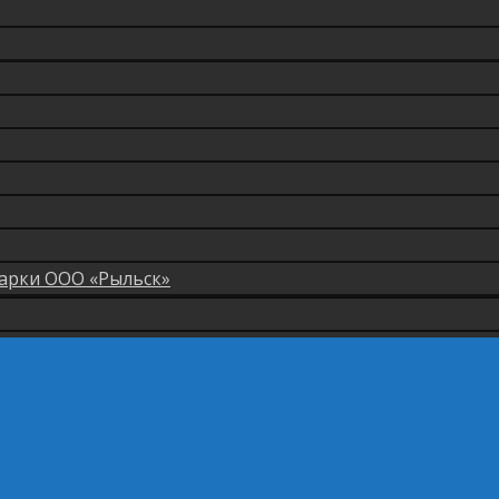
арки ООО «Рыльск»
мые организации отдыха детей и их оздоровления
нащение отдыха детей и их оздоровление