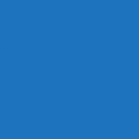
ОО «Рыльск»
анизации отдыха детей и их оздоровления
е отдыха детей и их оздоровление