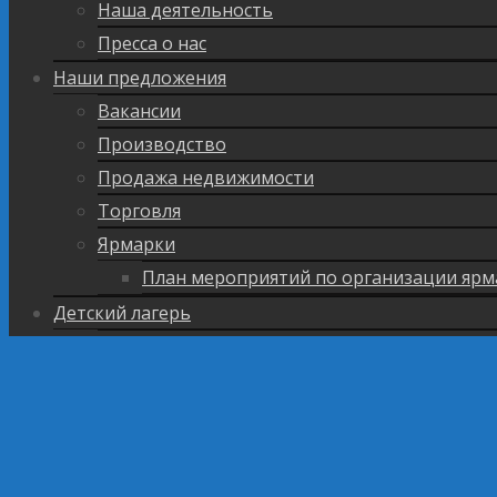
Наша деятельность
Пресса о нас
Наши предложения
Вакансии
Производство
Продажа недвижимости
Торговля
Ярмарки
План мероприятий по организации ярм
Детский лагерь
Оплата путевки
Деятельность
Услуги, в том числе платные, предоставляе
Доступная среда
Материально-техническое обеспечение и ос