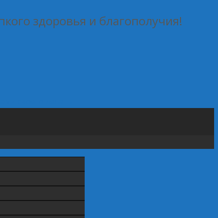
пкого здоровья и благополучия!
тами своего дела
→