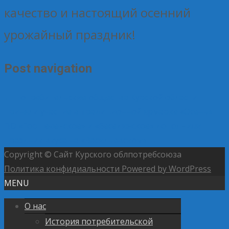
качество и настоящий осенний
урожайный праздник!
Post navigation
←
Потребительские общества Курской области
приняли участие в традиционной ярмарке «Осень»
ПО «Горшеченское» и «Бесединское» дополнили
праздник вкуса на «Васильевском»
→
Copyright © Сайт Курского облпотребсоюза
Политика конфидиальности
Powered by WordPress
MENU
О нас
История потребительской