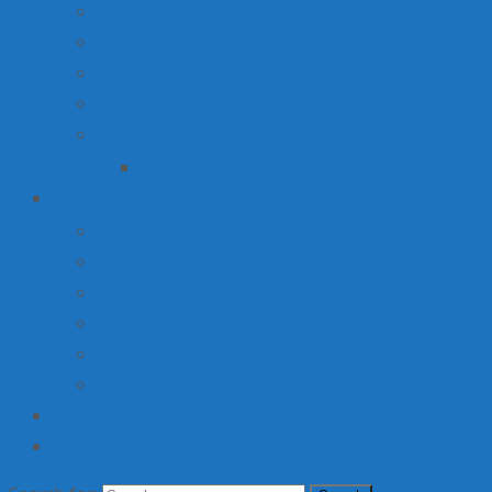
Вакансии
Производство
Продажа недвижимости
Торговля
Ярмарки
План мероприятий по организации ярмарки О
Детский лагерь
Оплата путевки
Деятельность
Услуги, в том числе платные, предоставляемые орг
Доступная среда
Материально-техническое обеспечение и оснащени
Об организации отдыха детей и их оздоровлении
Институт
Контакты