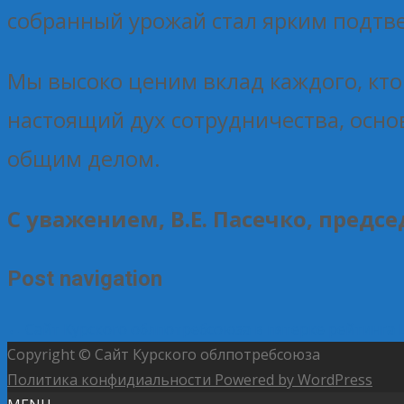
собранный урожай стал ярким подтв
Мы высоко ценим вклад каждого, кто
настоящий дух сотрудничества, осн
общим делом.
С уважением, В.Е. Пасечко, предс
Post navigation
←
Сайт Курского облпотребсоюза в пятерке рейтинга
Copyright © Сайт Курского облпотребсоюза
Политика конфидиальности
Powered by WordPress