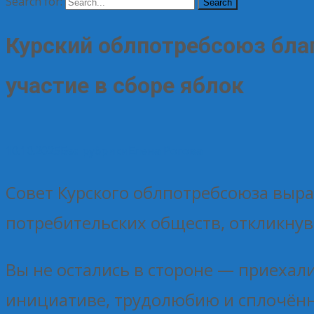
Search for:
Курский облпотребсоюз бла
участие в сборе яблок
10.10.2025
Без рубрики
Елена Рогова
Совет Курского облпотребсоюза выр
потребительских обществ, откликнув
Вы не остались в стороне — приехал
инициативе, трудолюбию и сплочённ