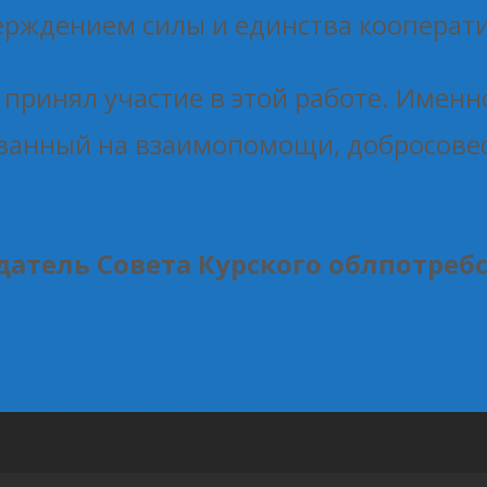
ерждением силы и единства кооперати
 принял участие в этой работе. Именн
ованный на взаимопомощи, добросовес
едатель Совета Курского облпотреб
 Центросоюза
С днем рождения!
→