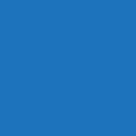
ОО «Рыльск»
анизации отдыха детей и их оздоровления
е отдыха детей и их оздоровление