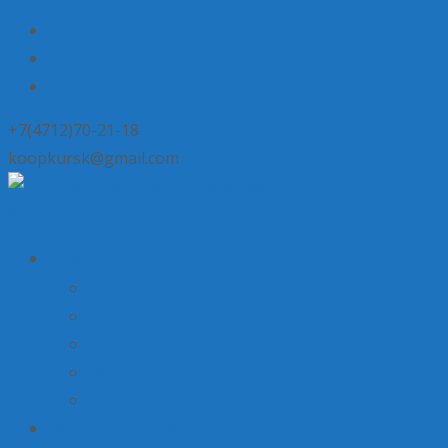
+7(4712)70-21-18
koopkursk@gmail.com
Skip to content
О нас
История потребительской кооперации
Состав совета
Структура потребительской кооперации
Наша деятельность
Пресса о нас
Наши предложения