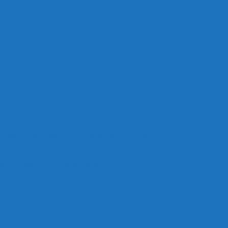
ОО «Рыльск»
анизации отдыха детей и их оздоровления
е отдыха детей и их оздоровление