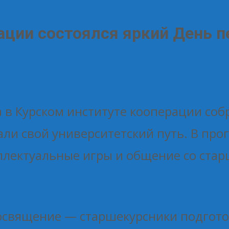
ации состоялся яркий День 
в Курском институте кооперации собр
али свой университетский путь. В пр
ллектуальные игры и общение со ста
посвящение — старшекурсники подгот