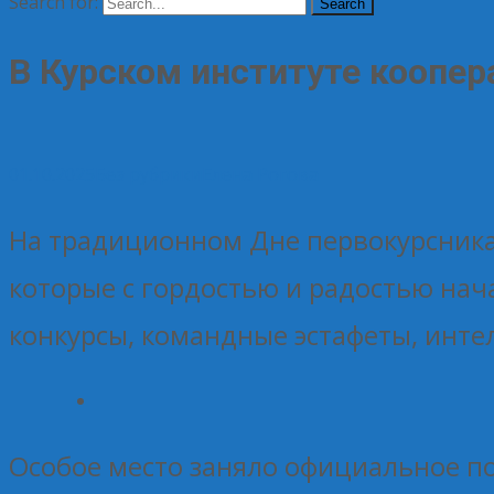
Search for:
В Курском институте коопер
01.10.2025
Без рубрики
Елена Рогова
На традиционном Дне первокурсника 
которые с гордостью и радостью нач
конкурсы, командные эстафеты, инте
Особое место заняло официальное 