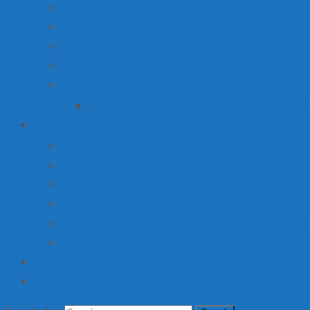
Вакансии
Производство
Продажа недвижимости
Торговля
Ярмарки
План мероприятий по организации ярмарки О
Детский лагерь
Оплата путевки
Деятельность
Услуги, в том числе платные, предоставляемые орг
Доступная среда
Материально-техническое обеспечение и оснащени
Об организации отдыха детей и их оздоровлении
Институт
Контакты