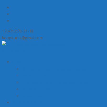
+7(4712)70-21-18
koopkursk@gmail.com
Skip to content
О нас
История потребительской кооперации
Состав совета
Структура потребительской кооперации
Наша деятельность
Пресса о нас
Наши предложения