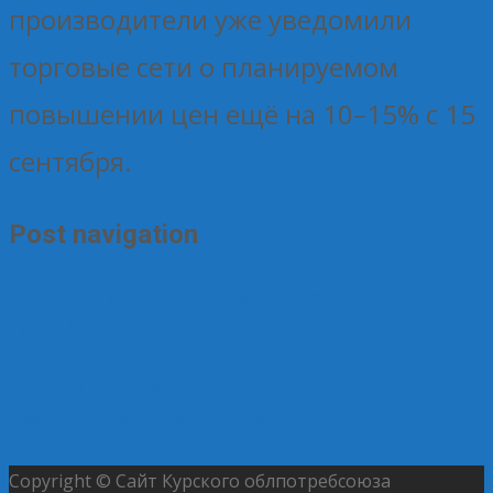
производители уже уведомили
торговые сети о планируемом
повышении цен ещё на 10–15% с 15
сентября.
Post navigation
←
Ариэль Гуарко: «Кооперативы помогают строить
лучший мир». Президент МКА дал эксклюзивное
интервью Сергею Малоземову на форуме в
Архангельске
Студент Курского института
кооперации участвует в профориентационном
проекте МГУ
→
Copyright © Сайт Курского облпотребсоюза