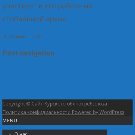
участвует в его работе на
глобальной арене.
Источник — сайт
Центросоюза
.
Post navigation
←
В Курске стартовала ярмарка «Осень»: продукцию
привезли фермеры и потребкооперация
В России
снизились продажи молочных продуктов из-за роста
цен
→
Copyright © Сайт Курского облпотребсоюза
Политика конфидиальности
Powered by WordPress
MENU
О нас