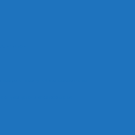
ОО «Рыльск»
анизации отдыха детей и их оздоровления
е отдыха детей и их оздоровление