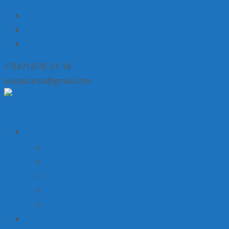
+7(4712)70-21-18
koopkursk@gmail.com
Skip to content
О нас
История потребительской кооперации
Состав совета
Структура потребительской кооперации
Наша деятельность
Пресса о нас
Наши предложения