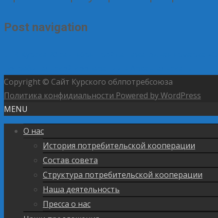
Post navigation
←
В Курске 20 сентября пройдёт ежегодная ярмарка «О
потребительской кооперации в Архангельске
→
Copyright © Сайт Курского облпотребсоюза
Политика конфидиальности
Powered by WordPress
MENU
О нас
История потребительской кооперации
Состав совета
Структура потребительской кооперации
Наша деятельность
Пресса о нас