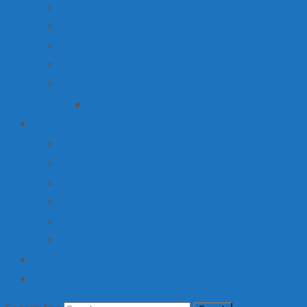
Вакансии
Производство
Продажа недвижимости
Торговля
Ярмарки
План мероприятий по организации ярмарки О
Детский лагерь
Оплата путевки
Деятельность
Услуги, в том числе платные, предоставляемые орг
Доступная среда
Материально-техническое обеспечение и оснащени
Об организации отдыха детей и их оздоровлении
Институт
Контакты