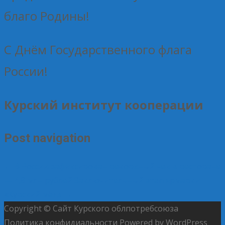
благо Родины!
С Днём Государственного флага
России!
Курский институт кооперации
Post navigation
←
В России зафиксирован рекордный чек в ресторане
— 4,8 млн рублей
Заключительный этап ярмарки
«Курский мёд»
→
Copyright © Сайт Курского облпотребсоюза
Политика конфидиальности
Powered by WordPress