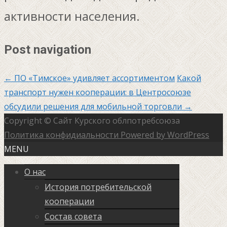
активности населения.
Post navigation
←
ПО «Тимское» удивляет ассортиментом
Какой
транспорт нужен кооперации: в Центросоюзе
обсудили решения для мобильной торговли
→
Copyright © Сайт Курского облпотребсоюза
Политика конфидиальности
Powered by WordPress
MENU
О нас
История потребительской
кооперации
Состав совета