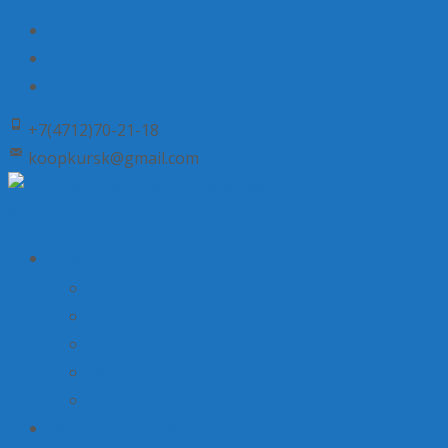
+7(4712)70-21-18
koopkursk@gmail.com
Skip to content
О нас
История потребительской кооперации
Состав совета
Структура потребительской кооперации
Наша деятельность
Пресса о нас
Наши предложения