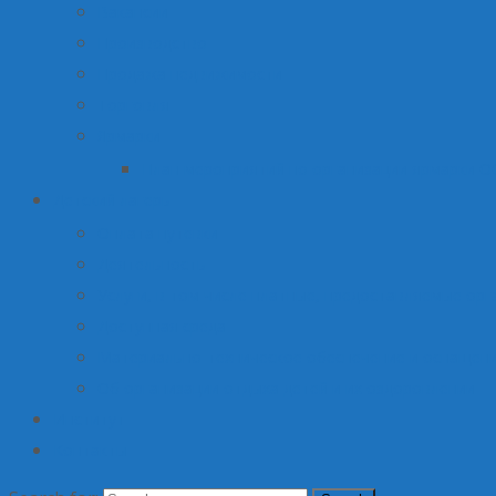
Вакансии
Производство
Продажа недвижимости
Торговля
Ярмарки
План мероприятий по организации ярмарки О
Детский лагерь
Оплата путевки
Деятельность
Услуги, в том числе платные, предоставляемые орг
Доступная среда
Материально-техническое обеспечение и оснащени
Об организации отдыха детей и их оздоровлении
Институт
Контакты