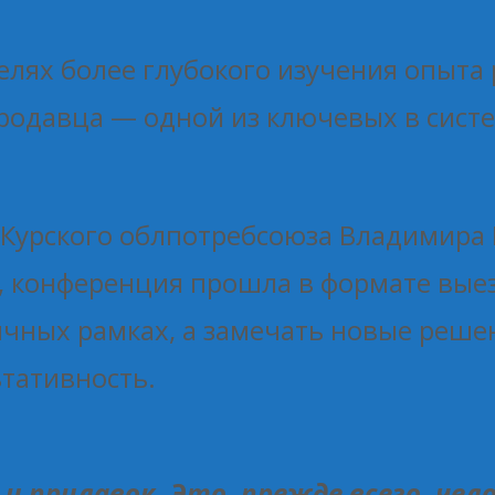
лях более глубокого изучения опыта 
одавца — одной из ключевых в сист
 Курского облпотребсоюза Владимира 
, конференция прошла в формате выез
ычных рамках, а замечать новые реше
тативность.
и прилавок. Это, прежде всего, чело