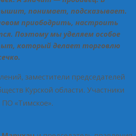
 слышит, понимает, подсказывает.
 словом приободрить, настроить
ётся. Поэтому мы уделяем особое
опыт, который делает торговлю
ечко.
влений, заместители председателей
ществ Курской области. Участники
в ПО «Тимское».
 Марухач
и председатель правления