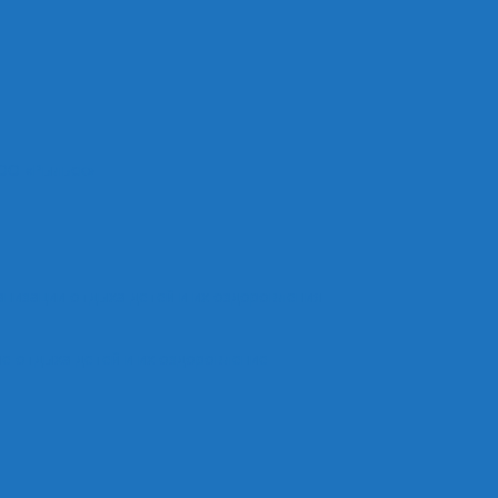
ОО «Рыльск»
анизации отдыха детей и их оздоровления
е отдыха детей и их оздоровление