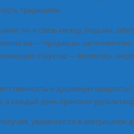
ность традициям.
арами, но и связь между людьми, заб
менно вы — продавцы, заготовители, 
живающих структур — являетесь лицо
ветственность и душевную щедрость! 
у, а каждый день приносит удовлетвор
получия, уверенности в завтрашнем дн