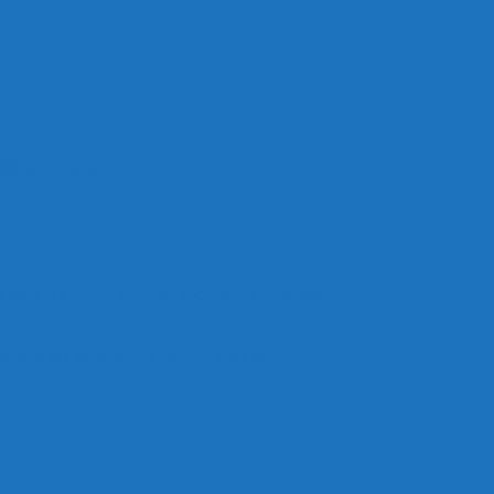
ОО «Рыльск»
анизации отдыха детей и их оздоровления
е отдыха детей и их оздоровление