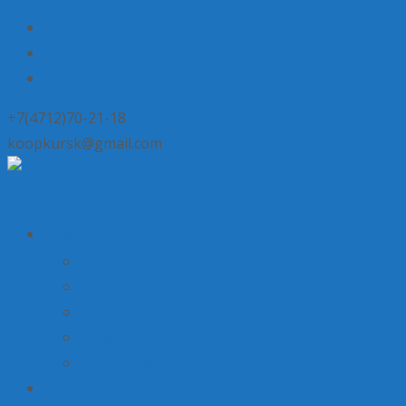
+7(4712)70-21-18
koopkursk@gmail.com
Skip to content
О нас
История потребительской кооперации
Состав совета
Структура потребительской кооперации
Наша деятельность
Пресса о нас
Наши предложения