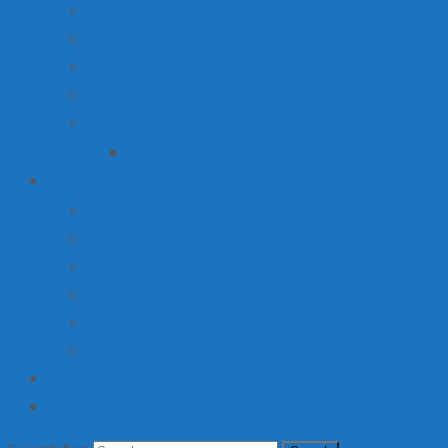
Вакансии
Производство
Продажа недвижимости
Торговля
Ярмарки
План мероприятий по организации ярмарки О
Детский лагерь
Оплата путевки
Деятельность
Услуги, в том числе платные, предоставляемые орг
Доступная среда
Материально-техническое обеспечение и оснащени
Об организации отдыха детей и их оздоровлении
Институт
Контакты