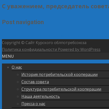
С уважением, председатель совета
Post navigation
←
Совет Федерации одобрил закон о пошлине на алк
Copyright © Сайт Курского облпотребсоюза
Политика конфидиальности
Powered by WordPress
MENU
О нас
История потребительской кооперации
Состав совета
Структура потребительской кооперации
Наша деятельность
Пресса о нас