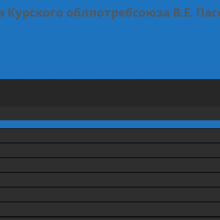
 Курского облпотребсоюза В.Е. Пас
огольные лицензии
Цены на продукты в России могут в