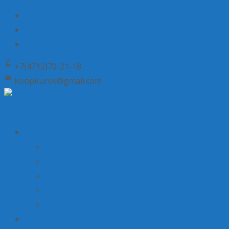
+7(4712)70-21-18
koopkursk@gmail.com
Skip to content
О нас
История потребительской кооперации
Состав совета
Структура потребительской кооперации
Наша деятельность
Пресса о нас
Наши предложения