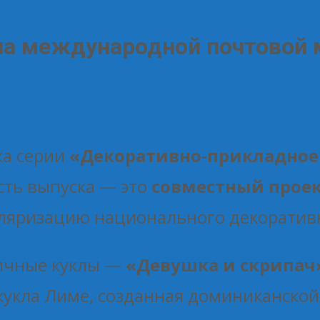
 на международной почтовой 
ка серии
«Декоративно-прикладное 
сть выпуска — это
совместный прое
ляризацию национального декоративн
пичные куклы —
«Девушка и скрипач
 кукла Лиме, созданная доминиканск