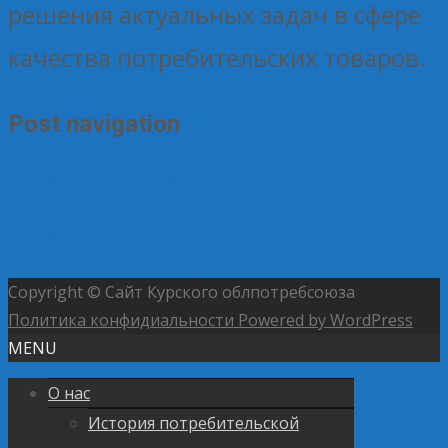
решения актуальных задач в сфере
качества потребительских товаров.
Post navigation
←
В Курском институте кооперации прошла
практическая сессия по оценке качества икорной
продукции
В магазинах могут появиться полки с
«Национальными товарами»
→
Copyright © Сайт Курского облпотребсоюза
Политика конфидиальности
Powered by WordPress
MENU
О нас
История потребительской