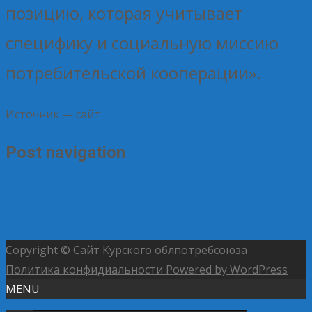
позицию, которая учитывает
специфику и социальную миссию
потребительской кооперации».
Источник — сайт
Центросоюза
.
Post navigation
←
КООП: сила единого бренда кооперации — итоги
заседания Клуба РАЙПО
Торговля в глубинке, что в
российской деревне с магазинами?
→
Copyright © Сайт Курского облпотребсоюза
Политика конфидиальности
Powered by WordPress
MENU