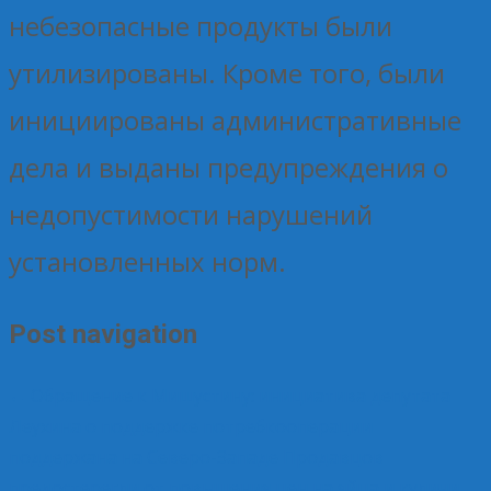
небезопасные продукты были
утилизированы. Кроме того, были
инициированы административные
дела и выданы предупреждения о
недопустимости нарушений
установленных норм.
Post navigation
←
Обращение к Мишустину: инициатива депутата
Леухина о поддержке потребкооперации
поддержана на Северо-Западе
Продавцов
предостерегли от повышения цен на яйца и куличи