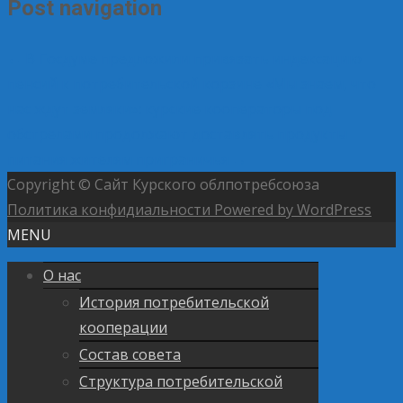
Post navigation
←
В Госдуме предложили привязать индексацию
пенсий к потребительской корзине
«Мы знаем, что
нас ждут земляки»: курские кооператоры под
обстрелами продолжают доставлять продукты
питания жителям приграничья
→
Copyright © Сайт Курского облпотребсоюза
Политика конфидиальности
Powered by WordPress
MENU
О нас
История потребительской
кооперации
Состав совета
Структура потребительской