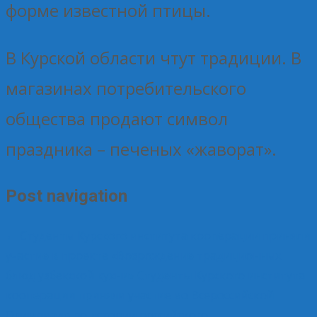
форме известной птицы.
В Курской области чтут традиции. В
магазинах потребительского
общества продают символ
праздника – печеных «жаворат».
Post navigation
←
Студенты Курского института кооперации приняли
участие в проекте «Возрождение традиционных
блюд узбекской кухни»
Студенты Курского института
кооперации приняли участие во Всероссийской
Олимпиаде по истории российского