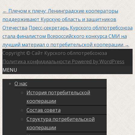
←
Плечом к плечу: Ленинградские кооператоры
поддерживают Курскую область и защитников
Отечества
Пресс-секретарь Курского облпотребсоюза
стала финалистом Всероссийского конкурса СМИ на
лучший материал о потребительской кооперации
→
Copyright © Сайт Курского облпотребсоюза
Политика конфидиальности
Powered by WordPress
MENU
О нас
История потребительской
кооперации
Состав совета
Структура потребительской
кооперации