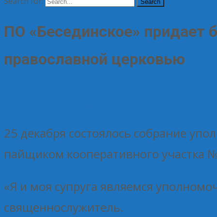
Search for:
ПО «Бесединское» придает б
православной церковью
26.12.2024
Без рубрики
Елена Рогова
25 декабря состоялось собрание уп
пайщиком кооперативного участка №4
«Я и моя супруга являемся уполном
священнослужитель.