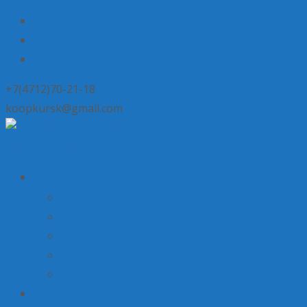
+7(4712)70-21-18
koopkursk@gmail.com
Skip to content
О нас
История потребительской кооперации
Состав совета
Структура потребительской кооперации
Наша деятельность
Пресса о нас
Наши предложения