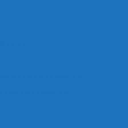
ОО «Рыльск»
анизации отдыха детей и их оздоровления
е отдыха детей и их оздоровление