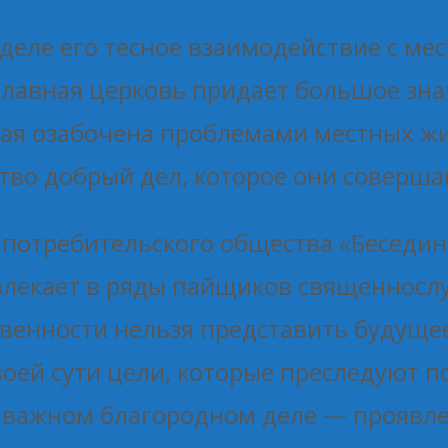
м деле его тесное взаимодействие с м
ославная церковь придает большое зн
рая озабочена проблемами местных жи
тво добрый дел, которое они соверша
потребительского общества «Бесединс
влекает в ряды пайщиков священнослу
венности нельзя представить будуще
воей сути цели, которые преследуют п
в важном благородном деле — проявле