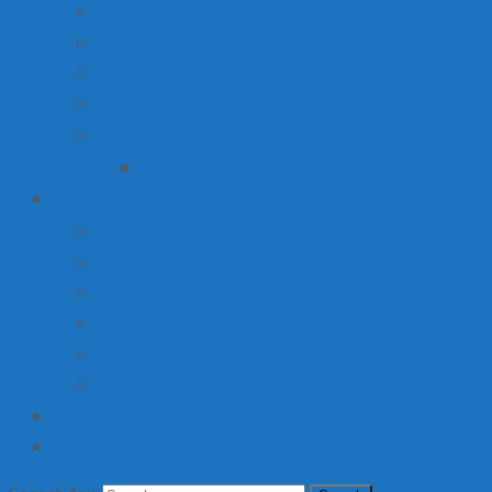
Вакансии
Производство
Продажа недвижимости
Торговля
Ярмарки
План мероприятий по организации ярмарки О
Детский лагерь
Оплата путевки
Деятельность
Услуги, в том числе платные, предоставляемые орг
Доступная среда
Материально-техническое обеспечение и оснащени
Об организации отдыха детей и их оздоровлении
Институт
Контакты