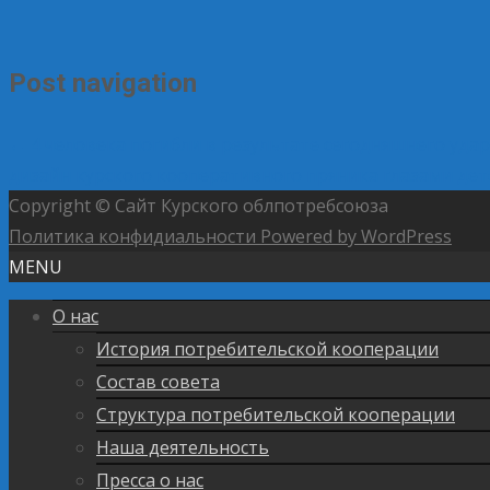
Post navigation
←
4 человека погибли в результате сегодняшнего удар
дизайн курского кооперативного пряника глазами де
Copyright © Сайт Курского облпотребсоюза
Политика конфидиальности
Powered by WordPress
MENU
О нас
История потребительской кооперации
Состав совета
Структура потребительской кооперации
Наша деятельность
Пресса о нас