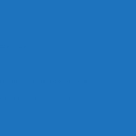
ОО «Рыльск»
анизации отдыха детей и их оздоровления
е отдыха детей и их оздоровление