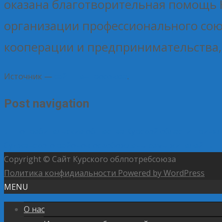
оказана благотворительная помощь К
организации профессионального сою
кооперации и предпринимательства,
Источник —
сайт Центросоюза
.
Post navigation
←
Потребительские общества Курской области приняли
Суджанского районов освобождены семь жителей
→
Copyright © Сайт Курского облпотребсоюза
Политика конфидиальности
Powered by WordPress
MENU
О нас