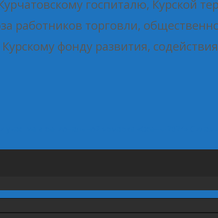
урчатовскому госпиталю, Курской те
за работников торговли, общественно
 Курскому фонду развития, содействи
 участие в региональной ярмарке «Осень-2024»
Силами