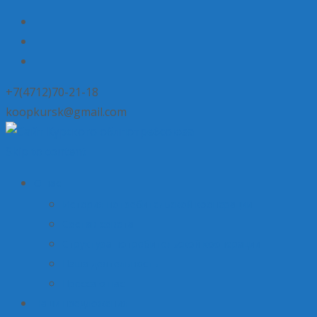
+7(4712)70-21-18
koopkursk@gmail.com
Skip to content
О нас
История потребительской кооперации
Состав совета
Структура потребительской кооперации
Наша деятельность
Пресса о нас
Наши предложения