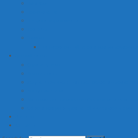
Вакансии
Производство
Продажа недвижимости
Торговля
Ярмарки
План мероприятий по организации ярмарки О
Детский лагерь
Оплата путевки
Деятельность
Услуги, в том числе платные, предоставляемые орг
Доступная среда
Материально-техническое обеспечение и оснащени
Об организации отдыха детей и их оздоровлении
Институт
Контакты