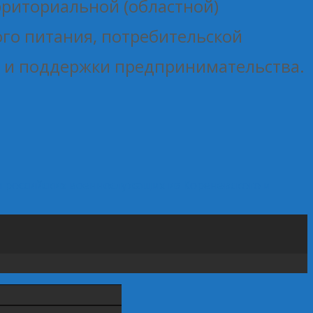
рриториальной (областной)
го питания, потребительской
я и поддержки предпринимательства.
 российских военнослужащих из Кореневского и