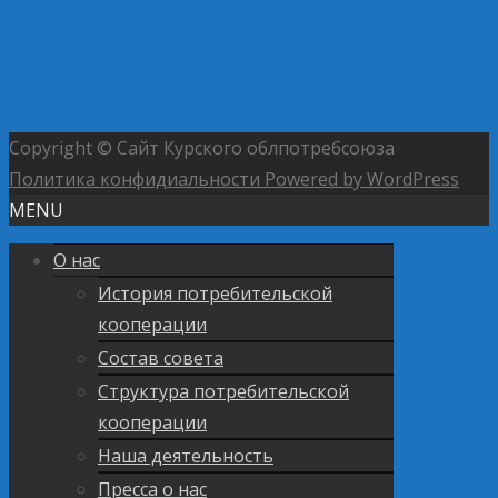
форума потребительской кооперации «Кооперация:
ценим прошлое, созидая будущее»
Председателя
совета Курского облпотребсоюза поздравили с 40-
летием пребывания в должности
→
Copyright © Сайт Курского облпотребсоюза
Политика конфидиальности
Powered by WordPress
MENU
О нас
История потребительской
кооперации
Состав совета
Структура потребительской
кооперации
Наша деятельность
Пресса о нас