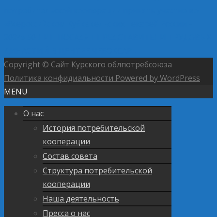
потребительской кооперации принять участие во
«Всероссийском Кубке сельских пекарей России –
2024»
50 ЛИП ПОСАДЯТ ПРЕДСТАВИТЕЛИ ТРУДОВЫХ
ДИНАСТИЙ В ЦЕНТРЕ ЧЕБОКСАР
→
Copyright © Сайт Курского облпотребсоюза
Политика конфидиальности
Powered by WordPress
MENU
О нас
История потребительской
кооперации
Состав совета
Структура потребительской
кооперации
Наша деятельность
Пресса о нас