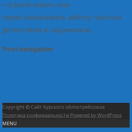
• ограничивать или
приостанавливать работу частных
детективов и охранников.
Post navigation
←
В лагере им. Зои Космодемьянской Курского
облпотребсоюза подошла к концу профильная
профсоюзная смена «Мы — будущее профсоюза»
Сегодня осуществляется заезд 5 смены в лагерь им.
Зои Космодемьянской Курского облпотребсоюза
→
Copyright © Сайт Курского облпотребсоюза
Политика конфидиальности
Powered by WordPress
MENU