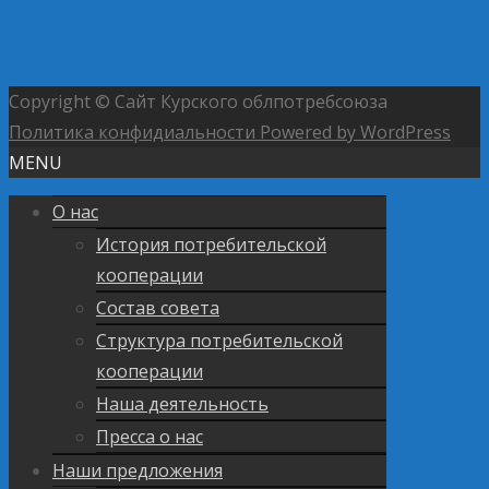
←
Выбирая нас, ты выбираешь судьбу!
С Днём
работника торговли, друзья!
→
Copyright © Сайт Курского облпотребсоюза
Политика конфидиальности
Powered by WordPress
MENU
О нас
История потребительской
кооперации
Состав совета
Структура потребительской
кооперации
Наша деятельность
Пресса о нас
Наши предложения