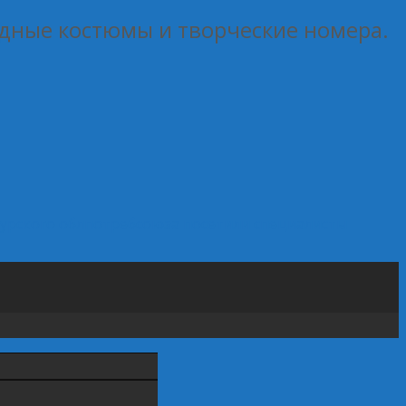
дные костюмы и творческие номера.
Курского облпотребсоюза посетили специалисты