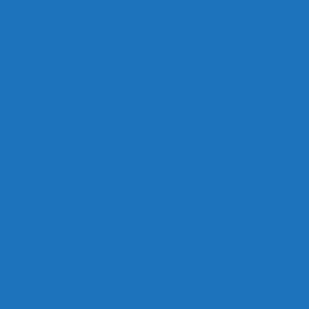
ОО «Рыльск»
анизации отдыха детей и их оздоровления
е отдыха детей и их оздоровление