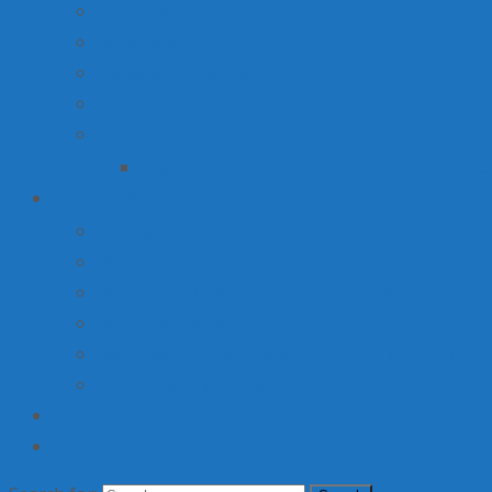
Вакансии
Производство
Продажа недвижимости
Торговля
Ярмарки
План мероприятий по организации ярмарки О
Детский лагерь
Оплата путевки
Деятельность
Услуги, в том числе платные, предоставляемые орг
Доступная среда
Материально-техническое обеспечение и оснащени
Об организации отдыха детей и их оздоровлении
Институт
Контакты