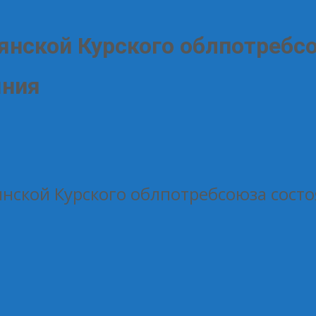
ьянской Курского облпотребс
яния
янской Курского облпотребсоюза сост