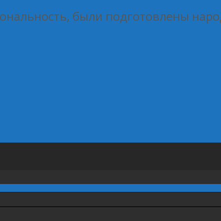
ональность, были подготовлены наро
ФОРУМУ В ЧУВАШИИ
Лагерь им. Зои Космодемьянской 