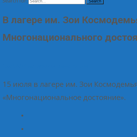
Search for:
В лагере им. Зои Космодем
Многонационального досто
15.07.2024
Без рубрики
Елена Рогова
15 июля в лагере им. Зои Космодемь
«Многонациональное достояние».