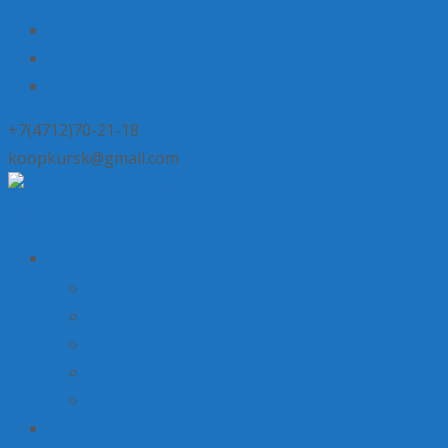
+7(4712)70-21-18
koopkursk@gmail.com
Skip to content
О нас
История потребительской кооперации
Состав совета
Структура потребительской кооперации
Наша деятельность
Пресса о нас
Наши предложения