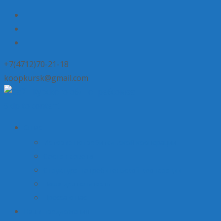
+7(4712)70-21-18
koopkursk@gmail.com
Skip to content
О нас
История потребительской кооперации
Состав совета
Структура потребительской кооперации
Наша деятельность
Пресса о нас
Наши предложения