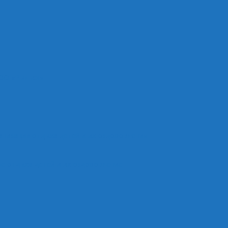
ОО «Рыльск»
анизации отдыха детей и их оздоровления
е отдыха детей и их оздоровление