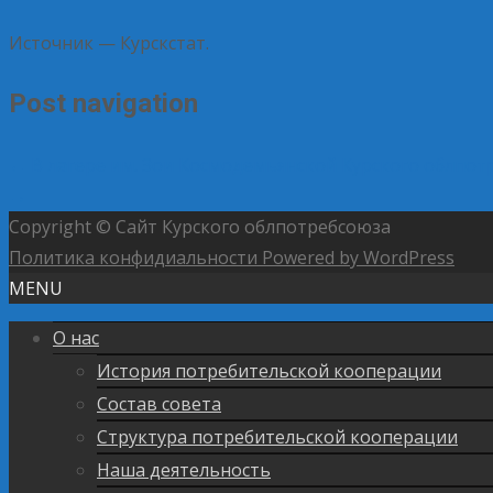
Источник — Курскстат.
Post navigation
←
В лагере им. Зои Космодемьянской Курского облпот
→
Copyright © Сайт Курского облпотребсоюза
Политика конфидиальности
Powered by WordPress
MENU
О нас
История потребительской кооперации
Состав совета
Структура потребительской кооперации
Наша деятельность