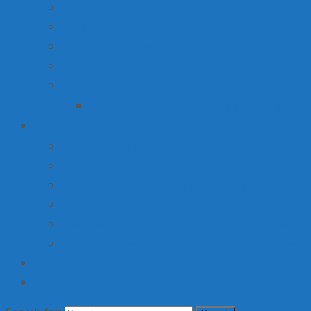
Вакансии
Производство
Продажа недвижимости
Торговля
Ярмарки
План мероприятий по организации ярмарки О
Детский лагерь
Оплата путевки
Деятельность
Услуги, в том числе платные, предоставляемые орг
Доступная среда
Материально-техническое обеспечение и оснащени
Об организации отдыха детей и их оздоровлении
Институт
Контакты