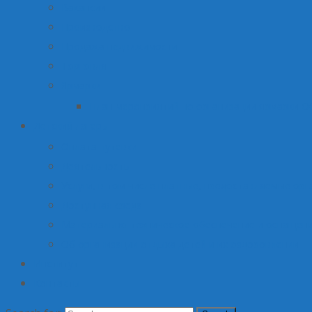
Вакансии
Производство
Продажа недвижимости
Торговля
Ярмарки
План мероприятий по организации ярмарки О
Детский лагерь
Оплата путевки
Деятельность
Услуги, в том числе платные, предоставляемые орг
Доступная среда
Материально-техническое обеспечение и оснащени
Об организации отдыха детей и их оздоровлении
Институт
Контакты