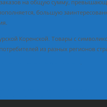
0 заказов на общую сумму, превышающ
пополняется, большую заинтересован
ия.
Курской Коренской. Товары с символик
потребителей из разных регионов стр
 и предпринимательства Курской области
.
иятий и организационные вопросы Международного фо
союза состоялось торжественное открытие 3 лагерной 