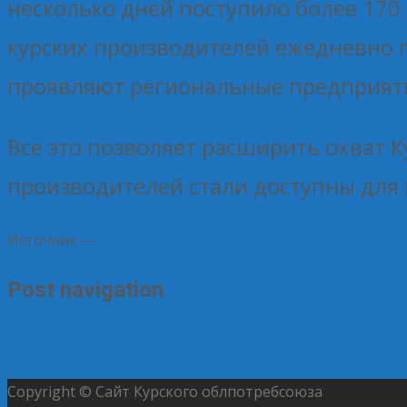
несколько дней поступило более 17
курских производителей ежедневно 
проявляют региональные предприят
Все это позволяет расширить охват 
производителей стали доступны для 
Источник —
министерство промышленности, торговли
Post navigation
←
Кооператоры обсудили содержание деловых меропр
лагере им. Зои Космодемьянской Курского облпотреб
Copyright © Сайт Курского облпотребсоюза