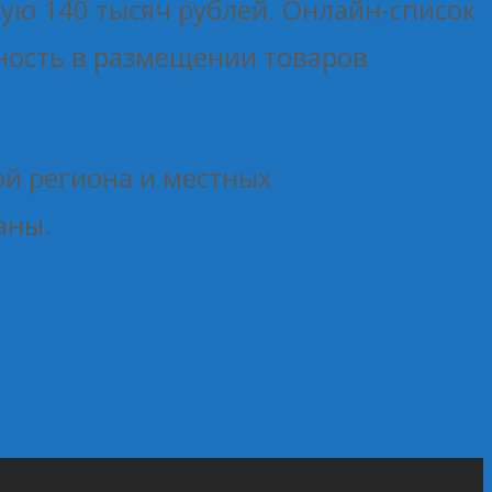
ую 140 тысяч рублей. Онлайн-список
ность в размещении товаров
ой региона и местных
аны.
рума потребительской кооперации в Чебоксарах
В
смены
→