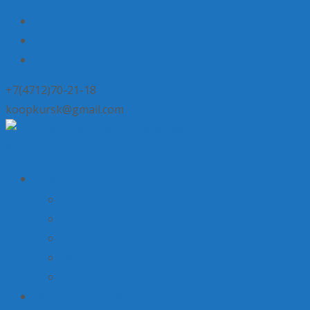
+7(4712)70-21-18
koopkursk@gmail.com
Skip to content
О нас
История потребительской кооперации
Состав совета
Структура потребительской кооперации
Наша деятельность
Пресса о нас
Наши предложения