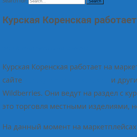
Search for:
Курская Коренская работает
09.07.2024
Без рубрики
Елена Рогова
Курская Коренская работает на марк
сайте
kurskyarmarka.rkursk.ru
и други
Wildberries. Они ведут на раздел с 
это торговля местными изделиями, н
На данный момент на маркетплейсах 