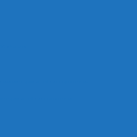
ОО «Рыльск»
анизации отдыха детей и их оздоровления
е отдыха детей и их оздоровление