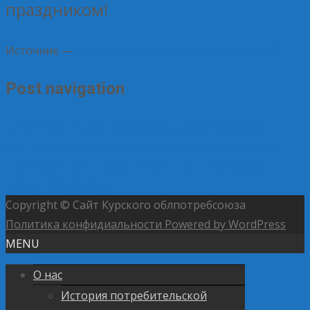
праздником!
Источник —
Лагерь имени Зои Космодемьянской
Post navigation
←
В лагере им. Зои Космодемьянской Курского
облпотребсоюза прошла военно-патриотическая
игра «Один день в армии»
С 1 июля подорожает
крепкий алкоголь
→
Copyright © Сайт Курского облпотребсоюза
Политика конфидиальности
Powered by WordPress
MENU
О нас
История потребительской