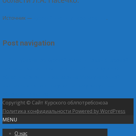
Источник —
Курский институт кооперации
.
Post navigation
←
Экс-губернатор Курской области Роман Старовойт
назначен министром транспорта
Стенд Курской
области «Соловьи и железо» на Международной
выставке «Россия» получил награду за лучшее
обновление экспозиции
→
Copyright © Сайт Курского облпотребсоюза
Политика конфидиальности
Powered by WordPress
MENU
О нас