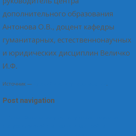
руководитель центра
дополнительного образования
Антонова О.В., доцент кафедры
гуманитарных, естественнонаучных
и юридических дисциплин Величко
И.Ф.
Источник —
Курский институт кооперации
.
Post navigation
←
Совет Федерации уточнил условия получения
статуса «молодой специалист»
Как пройдет
промежуточная аттестация в Курской области?
→