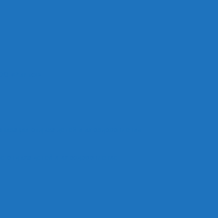
ОО «Рыльск»
анизации отдыха детей и их оздоровления
е отдыха детей и их оздоровление