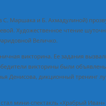
ов С. Маршака и Б. Ахмадулиной) проз
евой. Художественное чтение шуточно
Фаридовной Величко.
ничная викторина. Ее задания вызвал
Победители викторины были объявлены
рья Денисова, дикционный тренинг л
стал мини-спектакль «Храбрый Иван» 