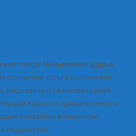
огиня театра Мельпомена (Дарья
е» открытым. Ольга Валерьевна
, рассказала о таинствах своей
ктёрами Курского драматического
ющие оказались в закулисье
их подмостках.