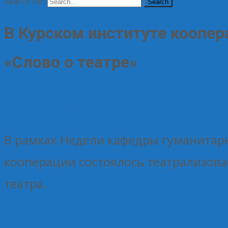
Search for:
В Курском институте коопер
«Слово о театре»
16.04.2024
Без рубрики
Елена Рогова
В рамках Недели кафедры гуманитар
кооперации состоялось театрализов
театра.