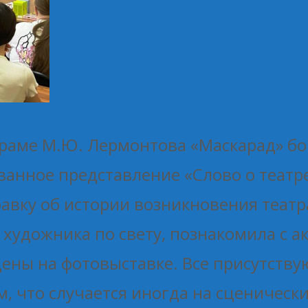
драме М.Ю. Лермонтова «Маскарад» б
ванное представление «Слово о театр
вку об истории возникновения театра
художника по свету, познакомила с а
ены на фотовыставке. Все присутству
, что случается иногда на сценическ