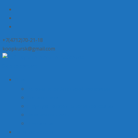
+7(4712)70-21-18
koopkursk@gmail.com
Skip to content
О нас
История потребительской кооперации
Состав совета
Структура потребительской кооперации
Наша деятельность
Пресса о нас
Наши предложения