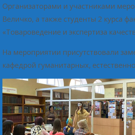
Организаторами и участниками меро
Величко, а также студенты 2 курса 
«Товароведение и экспертиза качест
На мероприятии присутствовали заме
кафедрой гуманитарных, естественно