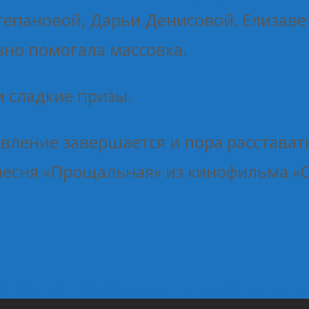
тепановой, Дарьи Денисовой, Елизаве
вно помогала массовка.
 сладкие призы.
вление завершается и пора расстават
песня «Прощальная» из кинофильма «
АЯ КООПЕРАЦИЯ?»
В Курском институте кооперации п