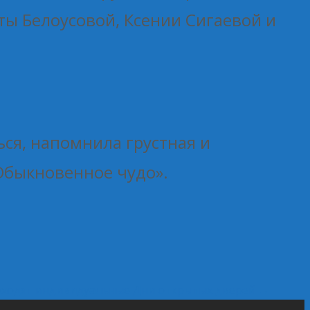
ты Белоусовой, Ксении Сигаевой и
ься, напомнила грустная и
Обыкновенное чудо».
роходят индивидуальные Дни открытых дверей
→