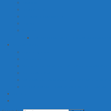
Вакансии
Производство
Продажа недвижимости
Торговля
Ярмарки
План мероприятий по организации ярмарки О
Детский лагерь
Оплата путевки
Деятельность
Услуги, в том числе платные, предоставляемые орг
Доступная среда
Материально-техническое обеспечение и оснащени
Об организации отдыха детей и их оздоровлении
Институт
Контакты