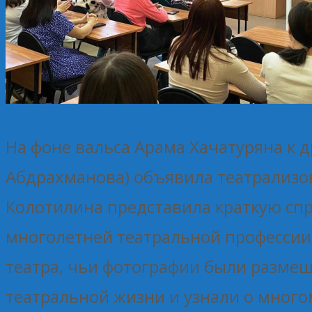
На фоне вальса Арама Хачатуряна к 
Абдрахманова) объявила театрализо
Колотилина представила краткую спра
многолетней театральной профессии 
театра, чьи фотографии были размещ
театральной жизни и узнали о многом