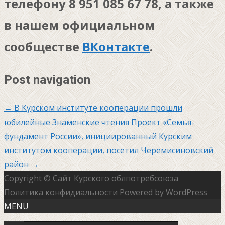
телефону 8 951 085 67 78, а также
в нашем официальном
сообществе
ВКонтакте
.
Post navigation
←
В Курском институте кооперации прошли
юбилейные Знаменские чтения
Проект «Семья-
фундамент России», инициированный Курским
институтом кооперации, посетил Черемисиновский
район
→
Copyright © Сайт Курского облпотребсоюза
Политика конфидиальности
Powered by WordPress
MENU