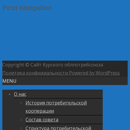
Post navigation
←
В Курском институте кооперации прошла военно-
спортивная игра «Доблесть»
В феврале сайт Курского
облпотребсоюза вошел в топ-10 сайтов Центросоюза
России по информационной активности, заняв 4
место
→
Copyright © Сайт Курского облпотребсоюза
Политика конфидиальности
Powered by WordPress
MENU
О нас
История потребительской
кооперации
Состав совета
Структура потребительской